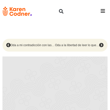
Oda a mi contradicción con las listas #136
Oda a la libertad de leer lo que uno quiera #138