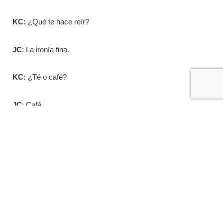
KC:
¿Qué te hace reír?
JC
: La ironía fina.
KC:
¿Té o café?
JC
: Café.
KC:
¿Azúcar o endulzante?
JC
: Azúcar, pero cada vez menos.
KC:
¿Blanco o tinto?
JC
: Aquí decimos negro.