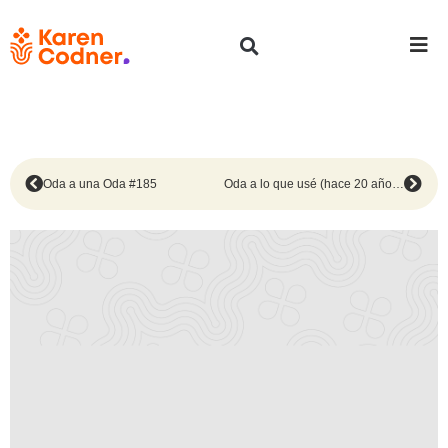
Oda a una Oda #185
Oda a lo que usé (hace 20 años) #187