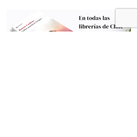
Lee. Escribe. Crea con recomendaciones.
Karen
.
Este boletín es para los curiosos que desean una
vida plena y pausada. Compártelo, me harías muy feliz.