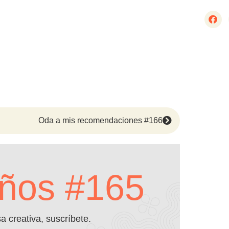
Oda a mis recomendaciones #166
eños #165
 creativa, suscríbete.