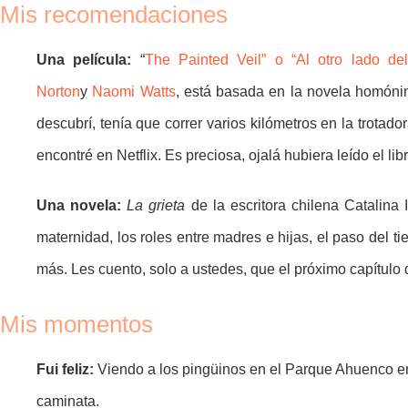
Mis recomendaciones
Una película:
“
The Painted Veil” o “Al otro lado d
Norton
y
Naomi Watts
, está basada en la novela homón
descubrí, tenía que correr varios kilómetros en la trotado
encontré en Netflix. Es preciosa, ojalá hubiera leído el lib
Una novela:
La grieta
de la escritora chilena Catalina 
maternidad, los roles entre madres e hijas, el paso del
más. Les cuento, solo a ustedes, que el próximo capítulo d
Mis momentos
Fui feliz:
Viendo a los pingüinos en el Parque Ahuenco en 
caminata.