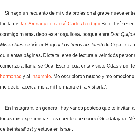
Si hago un recuento de mi vida profesional grabé nueve entre
fue la de
Jan Arimany con José Carlos Rodrigo
Beto. Leí sesent
conmigo misma, debo estar orgullosa, porque entre
Don Quijot
Miserables
de Víctor Hugo y
Los libros de Jacob
de Olga Tokarc
quinientas páginas. Dicté talleres de lectura a veintidós persona
comenzó a llamarse Oda. Escribí cuarenta y siete Odas y por le
hermanas
y al
insomnio
. Me escribieron mucho y me emocionó l
me decidí acercarme a mi hermana e ir a visitarla”.
En Instagram, en general, hay varios posteos que te invitan a 
todas mis experiencias, les cuento que conocí Guadalajara, Méx
de treinta años) y estuve en Israel.