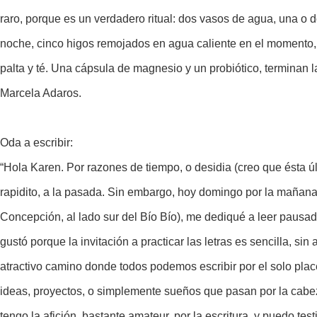
raro, porque es un verdadero ritual: dos vasos de agua, una o d
noche, cinco higos remojados en agua caliente en el moment
palta y té. Una cápsula de magnesio y un probiótico, terminan
Marcela Adaros.
Oda a escribir:
“Hola Karen. Por razones de tiempo, o desidia (creo que ésta úl
rapidito, a la pasada. Sin embargo, hoy domingo por la mañana
Concepción, al lado sur del Bío Bío), me dediqué a leer pausa
gustó porque la invitación a practicar las letras es sencilla, 
atractivo camino donde todos podemos escribir por el solo plac
ideas, proyectos, o simplemente sueños que pasan por la cab
tengo la afición, bastante amateur, por la escritura, y puedo t