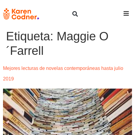
Etiqueta:
Maggie O
´Farrell
Mejores lecturas de novelas contemporáneas hasta julio
2019