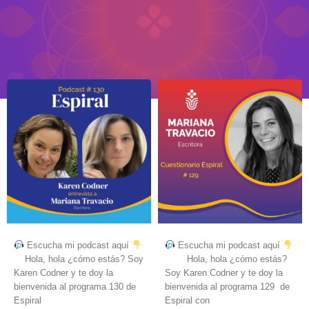
Escucha mi podcast aquí
Escucha mi podcast aquí
Hola, hola ¿cómo estás? Soy
Hola, hola ¿cómo estás?
Karen Codner y te doy la
Soy Karen Codner y te doy la
bienvenida al programa 130 de
bienvenida al programa 129 de
Espiral
Espiral con