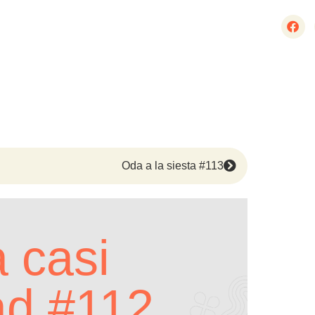
Oda a la siesta #113
 casi
ad #112