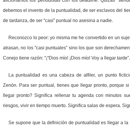
aficionamos los periodistas con los
deadline
. Quizás tiendo
debemos el invento de la puntualidad, de ser esclavos del ti
de tardanza, de ser “casi” puntual no asesina a nadie.
Reconozco lo peor: yo misma me he convertido en un sujeto
atrasan, no los “casi puntuales” sino los que son derechament
Conejo tiene razón: “¡“Dios mío! ¡Dios mío! Voy a llegar tarde”
La puntualidad es una cabeza de alfiler, un punto ficti
Zenón. Para ser puntual, tienes que llegar pronto, porque si 
llegar pronto? Significa rellenar tu agenda con minutos sue
riesgos, vivir en tiempo muerto. Significa salas de espera. Sign
Se supone que la definición de puntualidad es llegar a la