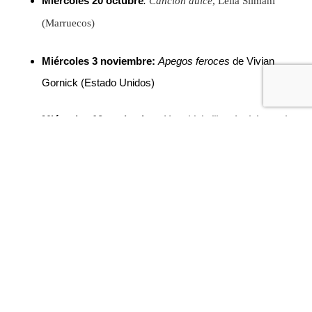
Miércoles 20 octubre
:
Canción dulce
, Leila Slimani
(Marruecos)
Miércoles 3 noviembre:
Apegos feroces
de Vivian
Gornick (Estado Unidos)
Miércoles 10 noviembre
:
Hozuki, la librería del mundo
de Aki Shimaki (Japón)
Miércoles 17 noviembre
:
La hija única
, Guadalupe
Nettel (México)
Miércoles 1 diciembre:
Poeta chileno de Alejandro
Zambra (Chile)
Miércoles 15 diciembre:
Olive Kitteridge
de Elizabeth
Strout (Estados Unidos)