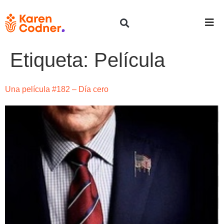
Etiqueta:
Película
Una película #182 – Día cero