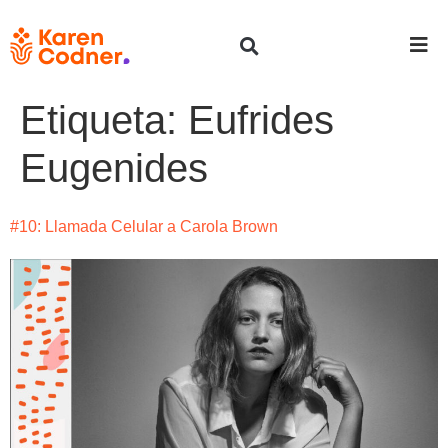
Etiqueta:
Eufrides
Eugenides
#10: Llamada Celular a Carola Brown