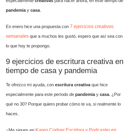
especialmente
creativas
para hacer ahora, en este tiempo de
pandemia
y
casa
.
En enero hice una propuesta con
7 ejercicios creativos
semanales
que a muchos les gustó, espero que así sea con
lo que hoy te propongo.
9 ejercicios de escritura creativa en
tiempo de casa y pandemia
Te ofrezco mi ayuda, con
escritura
creativa
que hice
especialmente para este período de
pandemia
y
casa
. ¿Por
qué no 30? Porque quiero probar cómo te va, si realmente lo
haces.
¿Me sigues en
Karen Codner Escritora y Podcaster en